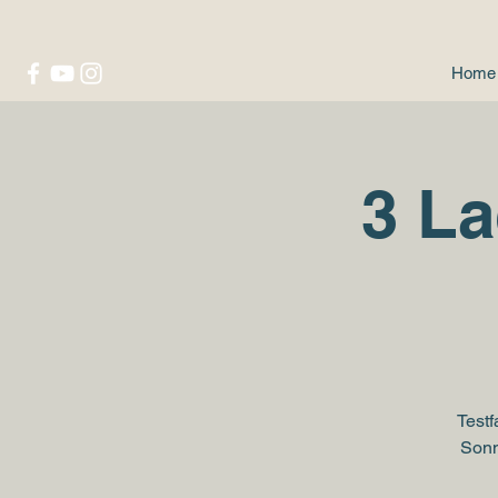
Home
3 La
Test
Sonn