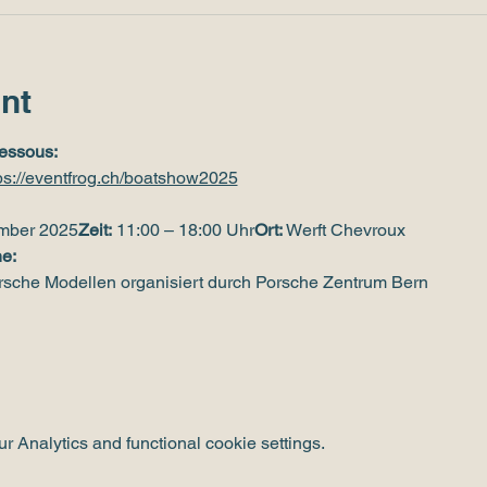
nt
essous:
ps://eventfrog.ch/boatshow2025
ember 2025
Zeit:
 11:00 – 18:00 Uhr
Ort:
 Werft Chevroux
e:
orsche Modellen organisiert durch Porsche Zentrum Bern
 Analytics and functional cookie settings.