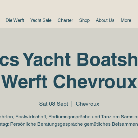
Die Werft
Yacht Sale
Charter
Shop
About Us
More
cs Yacht Boats
Werft Chevroux
Sat 08 Sept
  |  
Chevroux
fahrten, Festwirtschaft, Podiumsgespräche und Tanz am Samsta
tag: Persönliche Beratungsgespräche gemütliches Beisammen