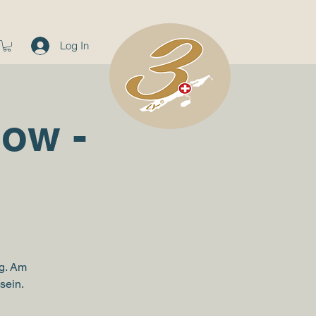
Log In
how -
g. Am
sein.