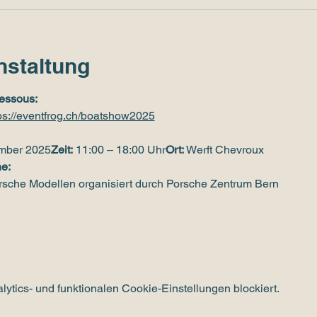
nstaltung
essous:
ps://eventfrog.ch/boatshow2025
ember 2025
Zeit:
 11:00 – 18:00 Uhr
Ort:
 Werft Chevroux
e:
orsche Modellen organisiert durch Porsche Zentrum Bern
tics- und funktionalen Cookie-Einstellungen blockiert.