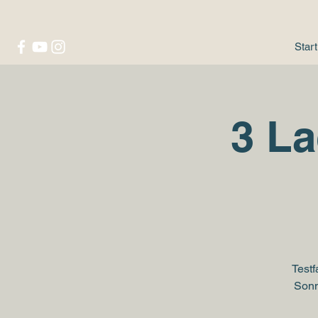
Start
3 La
Test
Sonn