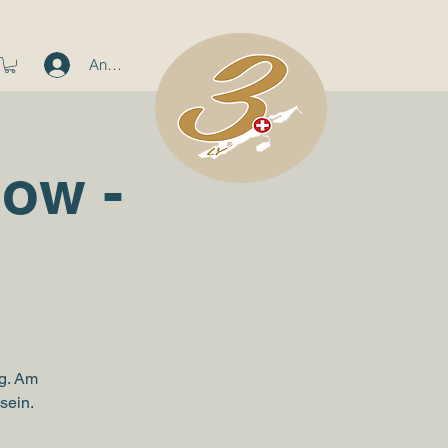
Anmelden
how -
g. Am
sein.